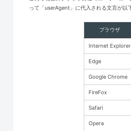
って「userAgent」に代入される文言
ブラウザ
Internet Explorer
Edge
Google Chrome
FireFox
Safari
Opera