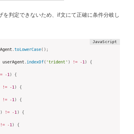
を判定できないため、if文にて正確に条件分岐し
Agent
.
toLowerCase
(
)
;
 userAgent
.
indexOf
(
'trident'
)
!=
-
1
)
{
=
-
1
)
{
!=
-
1
)
{
!=
-
1
)
{
)
!=
-
1
)
{
!=
-
1
)
{