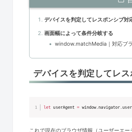
デバイスを判定してレスポンシブ対
画面幅によって条件分岐する
window.matchMedia｜対応
デバイスを判定してレス
let
 userAgent 
=
 window
.
navigator
.
user
これで現在のブラウザ情報（ユーザーエー