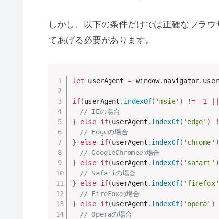
しかし、以下の条件だけでは正確なブラウザ
てあげる必要があります。
let
 userAgent 
=
 window
.
navigator
.
user
if
(
userAgent
.
indexOf
(
'msie'
)
!=
-
1
||
// IEの場合
}
else
if
(
userAgent
.
indexOf
(
'edge'
)
!
// Edgeの場合
}
else
if
(
userAgent
.
indexOf
(
'chrome'
)
// GoogleChromeの場合
}
else
if
(
userAgent
.
indexOf
(
'safari'
)
// Safariの場合
}
else
if
(
userAgent
.
indexOf
(
'firefox'
// FireFoxの場合
}
else
if
(
userAgent
.
indexOf
(
'opera'
)
// Operaの場合